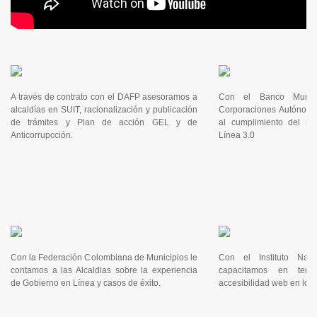
A través de contrato con el DAFP asesoramos a
Con el Banco Mundi
alcaldías en SUIT, racionalización y publicación
Corporaciones Autónoma
de trámites y Plan de acción GEL y de
al cumplimiento del m
Anticorrupcción.
Línea 3.0
Con la Federación Colombiana de Municipios le
Con el Instituto Nac
contamos a las Alcaldias sobre la experiencia
capacitamos en tem
de Gobierno en Línea y casos de éxito.
accesibilidad web en los 