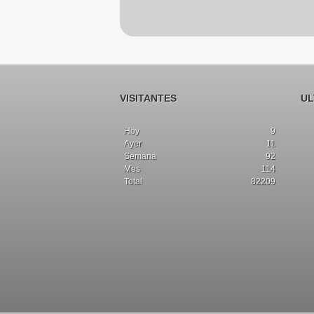
VISITANTES
UL
Hoy
9
Ayer
11
Semana
92
Mes
114
Total
82209