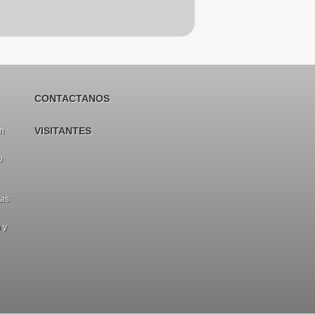
CONTACTANOS
VISITANTES
en
o
tas
 y