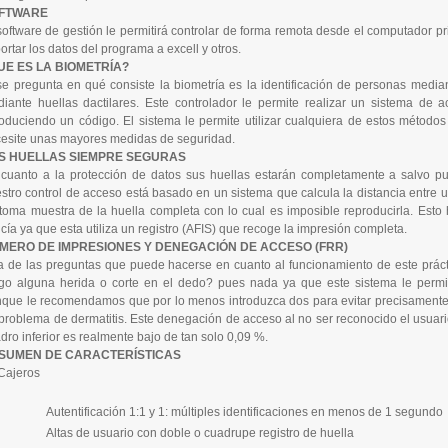
FTWARE
software de gestión le permitirá controlar de forma remota desde el computador pr
ortar los datos del programa a excell y otros.
UE ES LA BIOMETRÍA?
se pregunta en qué consiste la biometría es la identificación de personas median
iante huellas dactilares. Este controlador le permite realizar un sistema de
roduciendo un código. El sistema le permite utilizar cualquiera de estos método
esite unas mayores medidas de seguridad.
S HUELLAS SIEMPRE SEGURAS
cuanto a la protección de datos sus huellas estarán completamente a salvo p
stro control de acceso está basado en un sistema que calcula la distancia entre 
toma muestra de la huella completa con lo cual es imposible reproducirla. Esto
icía ya que esta utiliza un registro (AFIS) que recoge la impresión completa.
MERO DE IMPRESIONES Y DENEGACIÓN DE ACCESO (FRR)
 de las preguntas que puede hacerse en cuanto al funcionamiento de este práctic
go alguna herida o corte en el dedo? pues nada ya que este sistema le permi
que le recomendamos que por lo menos introduzca dos para evitar precisamente 
problema de dermatitis. Este denegación de acceso al no ser reconocido el usua
dro inferior es realmente bajo de tan solo 0,09 %.
SUMEN DE CARACTERÍSTICAS
Autentificación 1:1 y 1: múltiples identificaciones en menos de 1 segundo
Altas de usuario con doble o cuadrupe registro de huella