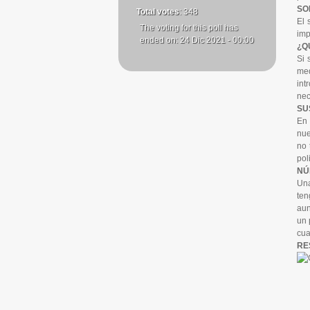
SO
Total votes
: 348
El 
The voting for this poll has
imp
ended on: 24 Dic 2021 - 00:00
¿Q
Si 
med
int
nec
SU
En 
nue
no 
pol
NÚ
Una
ten
aun
un 
cua
RE