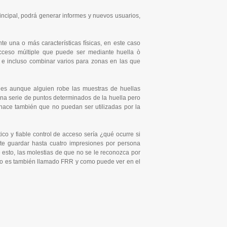
incipal, podrá generar informes y nuevos usuarios,
te una o más características físicas, en este caso
 acceso múltiple que puede ser mediante huella ò
s e incluso combinar varios para zonas en las que
ues aunque alguien robe las muestras de huellas
una serie de puntos determinados de la huella pero
 hace también que no puedan ser utilizadas por la
o y fiable control de acceso sería ¿qué ocurre si
te guardar hasta cuatro impresiones por persona
esto, las molestias de que no se le reconozca por
rio es también llamado FRR y como puede ver en el