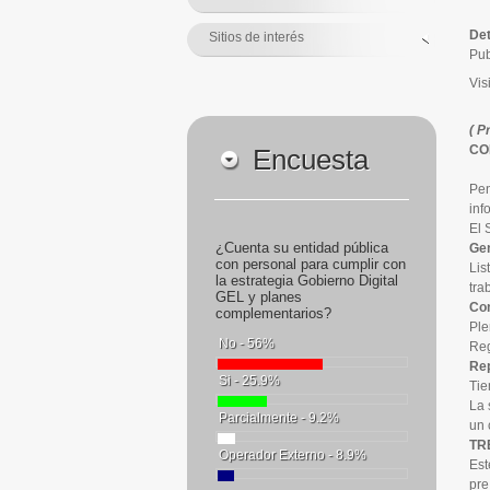
Det
Sitios de interés
Pub
Vis
( P
CO
Encuesta
Pen
inf
El 
¿Cuenta su entidad pública
Gen
con personal para cumplir con
Lis
la estrategia Gobierno Digital
tra
GEL y planes
Con
complementarios?
Ple
No - 56%
Reg
Rep
Si - 25.9%
Tie
La 
Parcialmente - 9.2%
un 
TR
Operador Externo - 8.9%
Est
pre