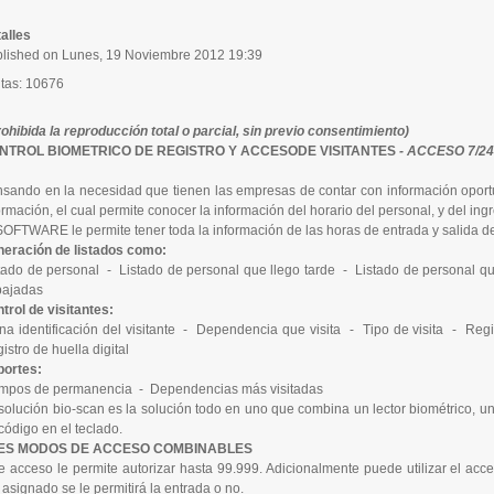
alles
lished on Lunes, 19 Noviembre 2012 19:39
itas: 10676
rohibida la reproducción total o parcial, sin previo consentimiento
)
NTROL BIOMETRICO DE REGISTRO Y ACCESODE VISITANTES
- ACCESO 7/24
sando en la necesidad que tienen las empresas de contar con información oport
ormación, el cual permite conocer la información del horario del personal, y del ingr
SOFTWARE le permite tener toda la información de las horas de entrada y salida d
eración de listados como:
tado de personal - Listado de personal que llego tarde - Listado de personal qu
bajadas
trol de visitantes:
na identificación del visitante - Dependencia que visita - Tipo de visita - Regi
istro de huella digital
ortes:
mpos de permanencia - Dependencias más visitadas
solución bio-scan es la solución todo en uno que combina un lector biométrico, un
código en el teclado.
ES MODOS DE ACCESO COMBINABLES
e acceso le permite autorizar hasta 99.999. Adicionalmente puede utilizar el ac
 asignado se le permitirá la entrada o no.