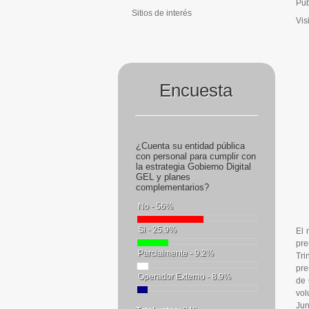
Pub
Sitios de interés
Vis
Encuesta
¿Cuenta su entidad pública
con personal para cumplir con
la estrategia Gobierno Digital
GEL y planes
complementarios?
No - 56%
Si - 25.9%
El 
pre
Parcialmente - 9.2%
Tri
pre
Operador Externo - 8.9%
de 
vol
Jun