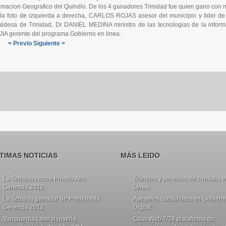
omacion Geografico del Quindio. De los 4 ganadores Trinidad fue quien gano con 
la foto de izquierda a derecha, CARLOS ROJAS asesor del municipio y lide
aldesa de Trinidad, Dr DANIEL MEDINA ministro de las tecnologias de la info
IA gerente del programa Gobierno en linea.
< Previo
Siguiente >
TIMAS NOTICIAS
MÁS LEIDO
La Tebaida recibe Premio Alta
Trámites y servicios de consulta 
Gerencia 2012
Línea
La Tebaida ganador de Premio Alta
Asesores consultores en Gobiern
Gerencia 2012
Digital
Vanguardia Liberal reseña
Citas Web 7/24 plataforma de