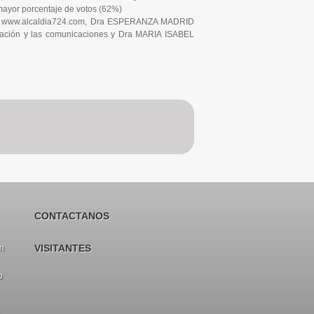
mayor porcentaje de votos (62%)
r de www.alcaldia724.com, Dra ESPERANZA MADRID
rmación y las comunicaciones y Dra MARIA ISABEL
CONTACTANOS
VISITANTES
en
o