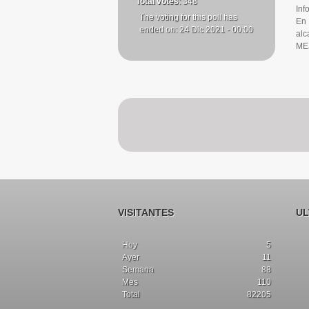
Total votes
: 348
Inf
The voting for this poll has
En 
ended on: 24 Dic 2021 - 00:00
alc
MEJ
VISITANTES
UL
Hoy
5
Ayer
11
Semana
88
Mes
110
Total
82205