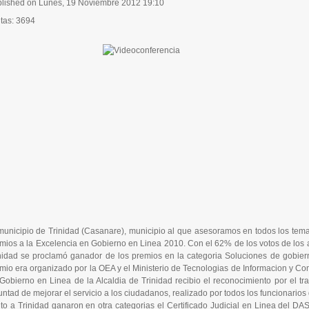
lished on Lunes, 19 Noviembre 2012 19:10
itas: 3694
municipio de Trinidad (Casanare), municipio al que asesoramos en todos los tema
mios a la Excelencia en Gobierno en Linea 2010. Con el 62% de los votos de los 
nidad se proclamó ganador de los premios en la categoria Soluciones de gobierno 
mio era organizado por la OEA y el Ministerio de Tecnologias de Informacion y Co
Gobierno en Linea de la Alcaldia de Trinidad recibio el reconocimiento por el 
untad de mejorar el servicio a los ciudadanos, realizado por todos los funcionarios 
to a Trinidad ganaron en otra categorias el Certificado Judicial en Linea del DA